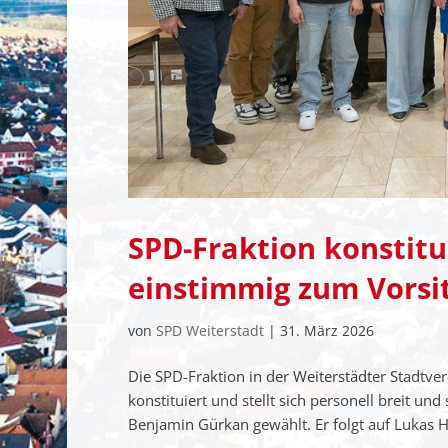
SPD-Fraktion konstitu
einstimmig zum Vorsi
von
SPD Weiterstadt
|
31. März 2026
Die SPD-Fraktion in der Weiterstädter Stadt
konstituiert und stellt sich personell breit u
Benjamin Gürkan gewählt. Er folgt auf Lukas Ha