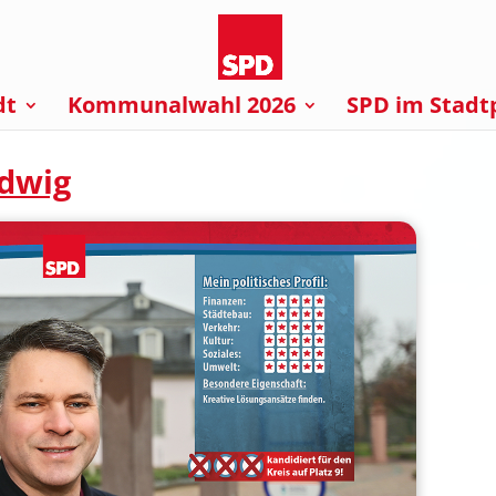
dt
Kommunalwahl 2026
SPD im Stadt
udwig