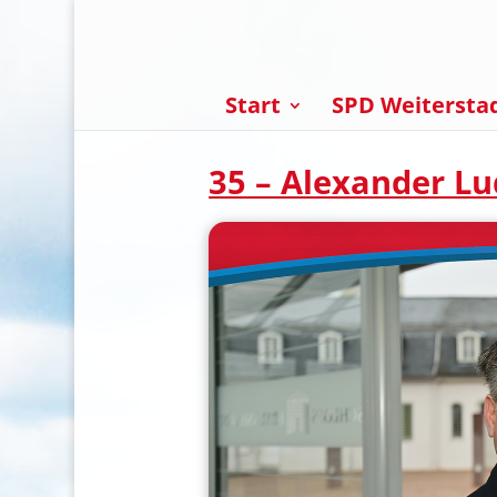
Start
SPD Weitersta
35 – Alexander L