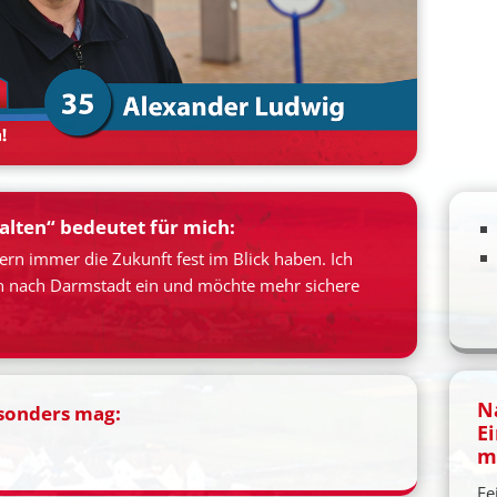
alten“ bedeutet für mich:
ern immer die Zukunft fest im Blick haben. Ich
hn nach Darmstadt ein und möchte mehr sichere
N
esonders mag:
E
m
Fe