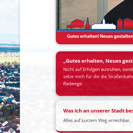
„Gutes erhalten, Neues gest
Nicht auf Erfolgen ausruhen, sond
setze mich für die die Straßenba
Radwege.
Was ich an unserer Stadt b
Alles auf kurzem Weg erreichbar.