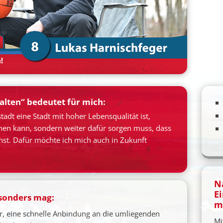
alten“ bedeutet für mich:
tadt eine Stadt mit hoher Lebensqualität ist,
hen kann, sondern weiter dafür sorgen muss, dass
hst. Dafür möchte ich mich auch in Zukunft
N
E
esonders mag:
m
tur, eine schnelle Anbindung an die umliegenden
Mi