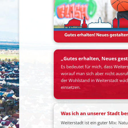
„Gutes erhalten, Neues gest
Es bedeutet für mich, dass Weiters
worauf man sich aber nicht ausru
der Wohlstand in Weiterstadt wäc
einsetzen.
Was ich an unserer Stadt b
Weiterstadt ist ein guter Mix: Na