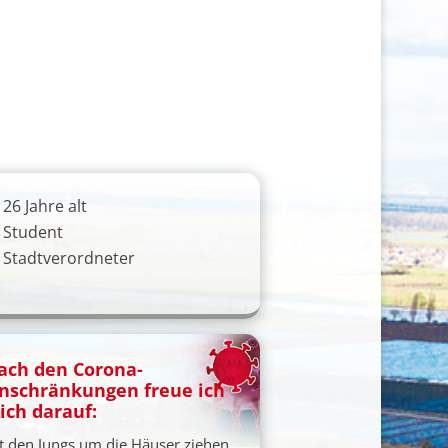
26 Jahre alt
Student
Stadtverordneter
ach den Corona-
inschränkungen freue ich
ich darauf:
t den Jungs um die Häuser ziehen