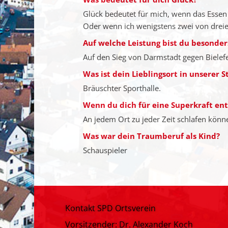
Glück bedeutet für mich, wenn das Essen g
Oder wenn ich wenigstens zwei von dreie
Auf welche Leistung bist du besonders
Auf den Sieg von Darmstadt gegen Bielefe
Was ist dein Lieblingsort in unserer S
Bräuschter Sporthalle.
Wenn du dich für eine Superkraft en
An jedem Ort zu jeder Zeit schlafen kön
Was war dein Traumberuf als Kind?
Schauspieler
Kontakt SPD Ortsverein
Vorsitzender: Dr. Alexander Koch