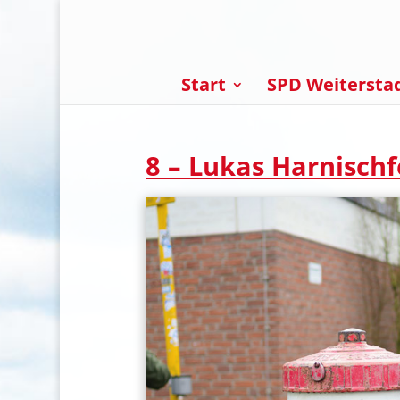
Start
SPD Weitersta
8 – Lukas Harnischf