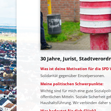
30 Jahre, Jurist, Stadtverord
Was ist deine Motivation für die SPD
Solidarität gegenüber Einzelpersonen.
Meine politischen Schwerpunkte:
Wichtig sind für mich eine gute Sozialpo
öffentlichen Mitteln. Soziale Sicherheit 
Haushaltsführung. Wir verbinden daher s
Was bedeutet für dich Glück?