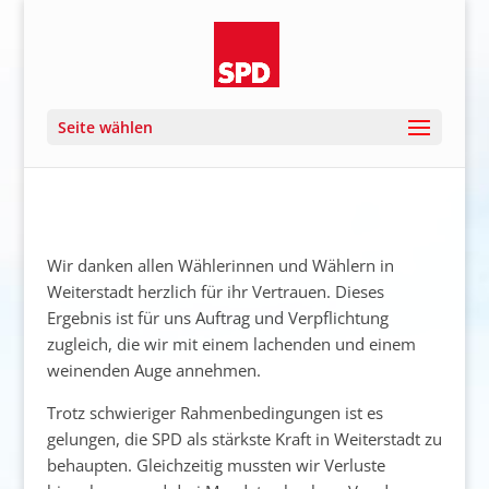
Seite wählen
Wir
danken
allen
Wählerinnen
und
Wählern
in
Weiterstadt
herzlich
für
ihr
Vertrauen.
Dieses
Ergebnis
ist
für
uns
Auftrag
und
Verpflichtung
zugleich,
die
wir
mit
einem
lachenden
und
einem
weinenden
Auge
annehmen.
Trotz
schwieriger
Rahmenbedingungen
ist
es
gelungen,
die
SPD
als
stärkste
Kraft
in
Weiterstadt
zu
behaupten.
Gleichzeitig
mussten
wir
Verluste