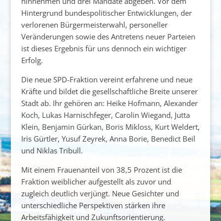
hinnehmen
und
drei
Mandate
abgeben.
Vor
dem
Hintergrund
bundespolitischer
Entwicklungen,
der
verlorenen
Bürgermeisterwahl,
personeller
Veränderungen
sowie
des
Antretens
neuer
Parteien
ist
dieses
Ergebnis
für
uns
dennoch
ein
wichtiger
Erfolg.
Die
neue
SPD-
Fraktion
vereint
erfahrene
und
neue
Kräfte
und
bildet
die
gesellschaftliche
Breite
unserer
Stadt
ab.
Ihr
gehören
an:
Heike
Hofmann,
Alexander
Koch,
Lukas
Harnischfeger,
Carolin
Wiegand,
Jutta
Klein,
Benjamin
Gürkan,
Boris
Mikloss,
Kurt
Weldert,
Iris
Gürtler,
Yusuf
Zeyrek,
Anna
Borie,
Benedict
Beil
und
Niklas
Tribull.
Mit
einem
Frauenanteil
von
38,5
Prozent
ist
die
Fraktion
weiblicher
aufgestellt
als
zuvor
und
zugleich
deutlich
verjüngt.
Neue
Gesichter
und
unterschiedliche
Perspektiven
stärken
ihre
Arbeitsfähigkeit
und
Zukunftsorientierung.