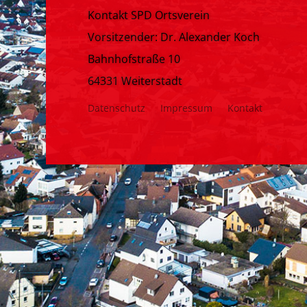
Kontakt SPD Ortsverein
Vorsitzender: Dr. Alexander Koch
Bahnhofstraße 10
64331 Weiterstadt
Datenschutz
Impressum
Kontakt