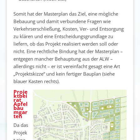
Somit hat der Masterplan das Ziel, eine mögliche
Bebauung und damit verbundene Fragen wie
Verkehrserschließung, Kosten, Ver- und Entsorgung
zu klären und eine Entscheidungsgrundlage zu
liefern, ob das Projekt realisiert werden soll oder
nicht. Eine rechtliche Bindung hat der Masterplan –
entgegen mancher Behauptung aus der ALW –
allerdings nicht – er ist vereinfacht gesagt eine Art
„Projektskizze“ und kein fertiger Bauplan (siehe
blauer Kasten rechts).
Proje
ktbei
rat
Apfel
bau
mgar
ten
Da das
Projek
t eine