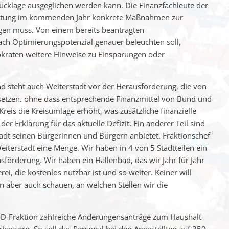
 Rücklage ausgeglichen werden kann. Die Finanzfachleute der
rwaltung im kommenden Jahr konkrete Maßnahmen zur
gen muss. Von einem bereits beantragten
ach Optimierungspotenzial genauer beleuchten soll,
okraten weitere Hinweise zu Einsparungen oder
 steht auch Weiterstadt vor der Herausforderung, die von
tzen. ohne dass entsprechende Finanzmittel von Bund und
Kreis die Kreisumlage erhöht, was zusätzliche finanzielle
 der Erklärung für das aktuelle Defizit. Ein anderer Teil sind
tadt seinen Bürgerinnen und Bürgern anbietet. Fraktionschef
Weiterstadt eine Menge. Wir haben in 4 von 5 Stadtteilen ein
sförderung. Wir haben ein Hallenbad, das wir Jahr für Jahr
i, die kostenlos nutzbar ist und so weiter. Keiner will
n aber auch schauen, an welchen Stellen wir die
D-Fraktion zahlreiche Änderungensanträge zum Haushalt