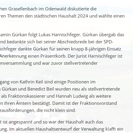
chen Grasellenbach im Odenwald diskutierte die
eren Themen den städtischen Haushalt 2024 und wählte einen
jamin Gürkan folgt Lukas Harnischfeger. Gürkan übergab das
nd bedankte sich bei seiner Abschiedsrede bei der SPD-
schfeger dankte Gürkan für seinen knapp 8-jährigen Einsatz
 Anerkennung einen Präsentkorb. Der Jurist Harnischfeger ist
etenversammlung und war zuvor stellvertretender
ang von Kathrin Keil sind einige Positionen im
Gürkan und Benedict Beil wurden neu als stellvertretende
 als Fraktionskassierer und Hannah Ludwig als weitere
n ihren Ämtern bestätigt. Damit ist der Fraktionsvorstand
ausforderungen, die nicht klein sind.
t ist angespannt und so war der Haushalt auch das
. Im aktuellen Haushaltsentwurf der Verwaltung klafft ein