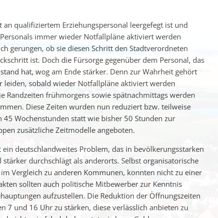
 an qualifiziertem Erziehungspersonal leergefegt ist und
Personals immer wieder Notfallpläne aktiviert werden
ich gerungen, ob sie diesen Schritt den Stadtverordneten
Rückschritt ist. Doch die Fürsorge gegenüber dem Personal, das
stand hat, wog am Ende stärker. Denn zur Wahrheit gehört
r leiden, sobald wieder Notfallpläne aktiviert werden
 Die Randzeiten frühmorgens sowie spätnachmittags werden
mmen. Diese Zeiten wurden nun reduziert bzw. teilweise
och 45 Wochenstunden statt wie bisher 50 Stunden zur
ppen zusätzliche Zeitmodelle angeboten.
t ein deutschlandweites Problem, das in bevölkerungsstarken
tärker durchschlägt als anderorts. Selbst organisatorische
lt im Vergleich zu anderen Kommunen, konnten nicht zu einer
akten sollten auch politische Mitbewerber zur Kenntnis
ehauptungen aufzustellen. Die Reduktion der Öffnungszeiten
 7 und 16 Uhr zu stärken, diese verlässlich anbieten zu