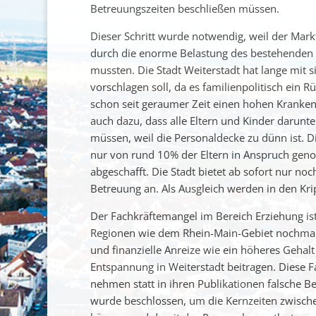
Betreuungszeiten beschließen müssen.
Dieser Schritt wurde notwendig, weil der Markt
durch die enorme Belastung des bestehenden 
mussten. Die Stadt Weiterstadt hat lange mit s
vorschlagen soll, da es familienpolitisch ein 
schon seit geraumer Zeit einen hohen Kranken
auch dazu, dass alle Eltern und Kinder darunte
müssen, weil die Personaldecke zu dünn ist.
nur von rund 10% der Eltern in Anspruch geno
abgeschafft. Die Stadt bietet ab sofort nur n
Betreuung an. Als Ausgleich werden in den Kri
Der Fachkräftemangel im Bereich Erziehung is
Regionen wie dem Rhein-Main-Gebiet nochmal s
und finanzielle Anreize wie ein höheres Geha
Entspannung in Weiterstadt beitragen. Diese F
nehmen statt in ihren Publikationen falsche B
wurde beschlossen, um die Kernzeiten zwischen