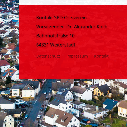
Kontakt SPD Ortsverein
Vorsitzender: Dr. Alexander Koch
Bahnhofstraße 10
64331 Weiterstadt
Datenschutz
Impressum
Kontakt