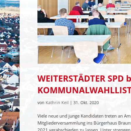
WEITERSTÄDTER SPD b
KOMMUNALWAHLLIST
von
Kathrin Keil
|
31. Okt. 2020
Viele neue und junge Kandidaten treten an Am
Mitgliederversammlung ins Bürgerhaus Brauns
2021 verabschieden zu lassen. Unter strengen