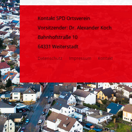
Kontakt SPD Ortsverein
Vorsitzender: Dr. Alexander Koch
Bahnhofstraße 10
64331 Weiterstadt
Datenschutz
Impressum
Kontakt