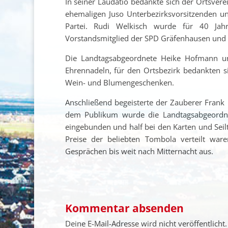
In seiner Laudatio bedankte sich der Ortsver
ehemaligen Juso Unterbezirksvorsitzenden un
Partei. Rudi Welkisch wurde für 40 Jahr
Vorstandsmitglied der SPD Gräfenhausen und
Die Landtagsabgeordnete Heike Hofmann und
Ehrennadeln, für den Ortsbezirk bedankten sic
Wein- und Blumengeschenken.
Anschließend begeisterte der Zauberer Frank
dem Publikum wurde die Landtagsabgeordne
eingebunden und half bei den Karten und Seil
Preise der beliebten Tombola verteilt w
Gesprächen bis weit nach Mitternacht aus.
Kommentar absenden
Deine E-Mail-Adresse wird nicht veröffentlicht.