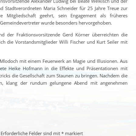
einsvorsitzende Alexander Ludwig bei Beate Welkisch und der
d Stadtverordneten Maria Schneider für 25 Jahre Treue zur
e Mitgliedschaft geehrt, sein Engagement als früheres
 Gemeindevertreter wurde besonders hervorgehoben.
 der Fraktionsvorsitzende Gerd Körner überreichten die
h die Vorstandsmitglieder Willi Fischer und Kurt Seiler mit
 Mlodoch mit einem Feuerwerk an Magie und Illusionen. Aus
te Heike Hofmann in die Effekte und Präsentationen mit
tricks die Gesellschaft zum Staunen zu bringen. Nachdem die
aren, klang der rundum gelungene Abend mit angenehmen
Erforderliche Felder sind mit
*
markiert