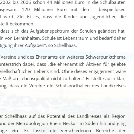
 2002 bis 2006 schon 44 Millionen Euro in die Schulbauten
nsgesamt 120 Millionen Euro mit dem beispiellosen
 wird. Ziel ist es, dass die Kinder und Jugendlichen die
stellt bekommen.
, dass sich das Aufgabenspektrum der Schulen geändert hat.
eln von Lerninhalten. Schule ist Lebensraum und bedarf daher
igung ihrer Aufgaben“, so Schellhaas.
r Vereine und des Ehrenamts ein weiteres Schwerpunktthema
unterstrich dabei, dass „die ehrenamtlich Aktiven für gelebte
gesellschaftlichen Lebens sind. Ohne dieses Engagement wäre
aß an Lebensqualität nicht zu halten.“ Er stellte auch klar,
ung, dass die Vereine die Schulsporthallen des Landkreises
r Schellhaas auf das Potential des Landkreises als Region
nd der Metropolregion Rhein-Neckar im Süden hin und ging
Lage ein. Er fasste die verschiedenen Bereiche der