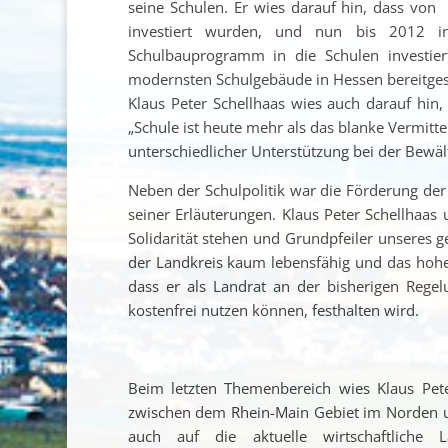
seine Schulen. Er wies darauf hin, dass von
investiert wurden, und nun bis 2012 i
Schulbauprogramm in die Schulen investiert
modernsten Schulgebäude in Hessen bereitge
Klaus Peter Schellhaas wies auch darauf hin
„Schule ist heute mehr als das blanke Vermitt
unterschiedlicher Unterstützung bei der Bewält
Neben der Schulpolitik war die Förderung de
seiner Erläuterungen. Klaus Peter Schellhaas 
Solidarität stehen und Grundpfeiler unseres 
der Landkreis kaum lebensfähig und das hohe M
dass er als Landrat an der bisherigen Regel
kostenfrei nutzen können, festhalten wird.
Beim letzten Themenbereich wies Klaus Pete
zwischen dem Rhein-Main Gebiet im Norden u
auch auf die aktuelle wirtschaftliche 