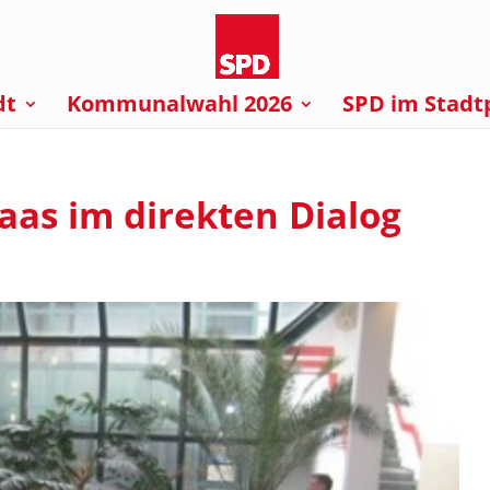
dt
Kommunalwahl 2026
SPD im Stadt
aas im direkten Dialog