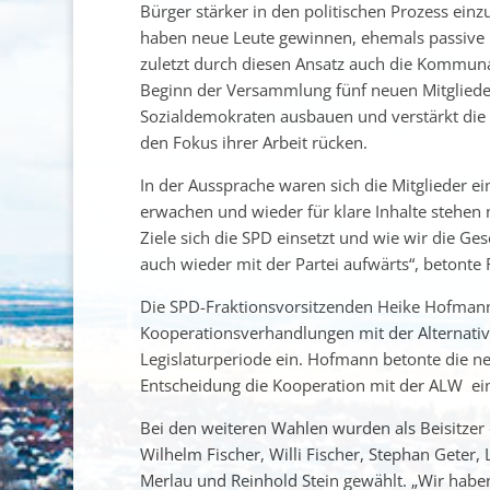
Bürger stärker in den politischen Prozess einz
haben neue Leute gewinnen, ehemals passive M
zuletzt durch diesen Ansatz auch die Kommuna
Beginn der Versammlung fünf neuen Mitglieder
Sozialdemokraten ausbauen und verstärkt die
den Fokus ihrer Arbeit rücken.
In der Aussprache waren sich die Mitglieder ei
erwachen und wieder für klare Inhalte stehen
Ziele sich die SPD einsetzt und wie wir die Ge
auch wieder mit der Partei aufwärts“, betonte R
Die SPD-Fraktionsvorsitzenden Heike Hofmann g
Kooperationsverhandlungen mit der Alternativ
Legislaturperiode ein. Hofmann betonte die n
Entscheidung die Kooperation mit der ALW ei
Bei den weiteren Wahlen wurden als Beisitzer
Wilhelm Fischer, Willi Fischer, Stephan Geter,
Merlau und Reinhold Stein gewählt. „Wir habe