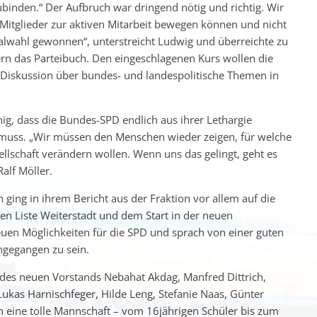
ubinden.“ Der Aufbruch war dringend nötig und richtig. Wir
itglieder zur aktiven Mitarbeit bewegen können und nicht
lwahl gewonnen“, unterstreicht Ludwig und überreichte zu
n das Parteibuch. Den eingeschlagenen Kurs wollen die
 Diskussion über bundes- und landespolitische Themen in
nig, dass die Bundes-SPD endlich aus ihrer Lethargie
 muss. „Wir müssen den Menschen wieder zeigen, für welche
sellschaft verändern wollen. Wenn uns das gelingt, geht es
alf Möller.
ing in ihrem Bericht aus der Fraktion vor allem auf die
en Liste Weiterstadt und dem Start in der neuen
euen Möglichkeiten für die SPD und sprach von einer guten
ngegangen zu sein.
 des neuen Vorstands Nebahat Akdag, Manfred Dittrich,
 Lukas Harnischfeger, Hilde Leng, Stefanie Naas, Günter
n eine tolle Mannschaft – vom 16jährigen Schüler bis zum