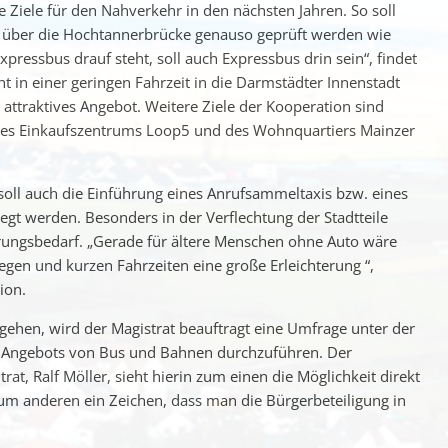
e Ziele für den Nahverkehr in den nächsten Jahren. So soll
se über die Hochtannerbrücke genauso geprüft werden wie
pressbus drauf steht, soll auch Expressbus drin sein“, findet
 in einer geringen Fahrzeit in die Darmstädter Innenstadt
ttraktives Angebot. Weitere Ziele der Kooperation sind
 des Einkaufszentrums Loop5 und des Wohnquartiers Mainzer
soll auch die Einführung eines Anrufsammeltaxis bzw. eines
gt werden. Besonders in der Verflechtung der Stadtteile
rungsbedarf. „Gerade für ältere Menschen ohne Auto wäre
egen und kurzen Fahrzeiten eine große Erleichterung “,
ion.
ehen, wird der Magistrat beauftragt eine Umfrage unter der
s Angebots von Bus und Bahnen durchzuführen. Der
at, Ralf Möller, sieht hierin zum einen die Möglichkeit direkt
m anderen ein Zeichen, dass man die Bürgerbeteiligung in