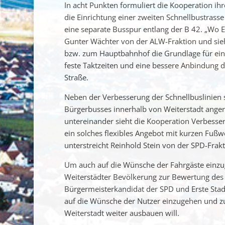
In acht Punkten formuliert die Kooperation ihr
die Einrichtung einer zweiten Schnellbustras
eine separate Busspur entlang der B 42. „Wo Ex
Gunter Wächter von der ALW-Fraktion und sieht
bzw. zum Hauptbahnhof die Grundlage für ein a
feste Taktzeiten und eine bessere Anbindung
Straße.
Neben der Verbesserung der Schnellbuslinien 
Bürgerbusses innerhalb von Weiterstadt angere
untereinander sieht die Kooperation Verbesse
ein solches flexibles Angebot mit kurzen Fußw
unterstreicht Reinhold Stein von der SPD-Frakt
Um auch auf die Wünsche der Fahrgäste einzug
Weiterstädter Bevölkerung zur Bewertung de
Bürgermeisterkandidat der SPD und Erste Stadtr
auf die Wünsche der Nutzer einzugehen und zu
Weiterstadt weiter ausbauen will.