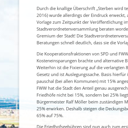
Durch die knallige Überschrift „Sterben wird t
2016) wurde allerdings der Eindruck erweckt, al
Vorlage zum Zeitpunkt der Veröffentlichung i
Stadtverordnetenversammlung beraten worden –
Gremium der Stadt! Die Stadtverordnetenver
Beratungen schnell deutlich, dass sie die Vorl
Die Kooperationsfraktionen von SPD und FWW 
Kosteneinsparungen brachte und alternative B
Weiterhin ist die Fixierung auf die verlangte
Gesetz und ist Auslegungssache. Basis hierfür 
pauschal (bei allen Kommunen) mit 15% angese
FWW hat die Stadt den Anteil genau ausgerechn
Friedhöfe nicht bei 15%, sondern bei 25% lie
Bürgermeister Ralf Möller beim zuständigen 
25% erwirken. Deshalb steigen die Deckungsb
65% auf 75%.
Die Friedhofsgebühren sind nun auch zum ers