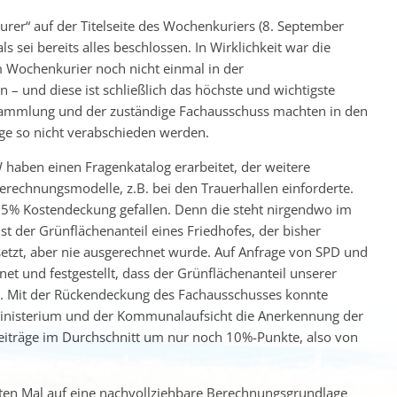
eurer“ auf der Titelseite des Wochenkuriers (8. September
s sei bereits alles beschlossen. In Wirklichkeit war die
m Wochenkurier noch nicht einmal in der
 und diese ist schließlich das höchste und wichtigste
sammlung und der zuständige Fachausschuss machten in den
age so nicht verabschieden werden.
haben einen Fragenkatalog erarbeitet, der weitere
erechnungsmodelle, z.B. bei den Trauerhallen einforderte.
n 85% Kostendeckung gefallen. Denn die steht nirgendwo im
ist der Grünflächenanteil eines Friedhofes, der bisher
tzt, aber nie ausgerechnet wurde. Auf Anfrage von SPD und
et und festgestellt, dass der Grünflächenanteil unserer
gt. Mit der Rückendeckung des Fachausschusses konnte
Ministerium und der Kommunalaufsicht die Anerkennung der
eiträge im Durchschnitt um nur noch 10%-Punkte, also von
ten Mal auf eine nachvollziehbare Berechnungsgrundlage