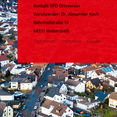
Kontakt SPD Ortsverein
Vorsitzender: Dr. Alexander Koch
Bahnhofstraße 10
64331 Weiterstadt
Datenschutz
Impressum
Kontakt